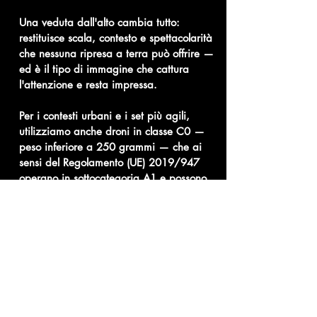
Una veduta dall'alto cambia tutto:
restituisce scala, contesto e spettacolarità
che nessuna ripresa a terra può offrire —
ed è il tipo di immagine che cattura
l'attenzione e resta impressa.
Per i contesti urbani e i set più agili,
utilizziamo anche droni in classe C0 —
peso inferiore a 250 grammi — che ai
sensi del Regolamento (UE) 2019/947
operano in sottocategoria A1 e possono
effettuare riprese in ambito abitato, nel
rispetto del divieto di sorvolo di
assembramenti di persone e delle
limitazioni pubblicate sul portale D-Flight.
Ogni operazione viene pianificata nel
pieno rispetto della normativa vigente,
per garantire sicurezza e qualità.