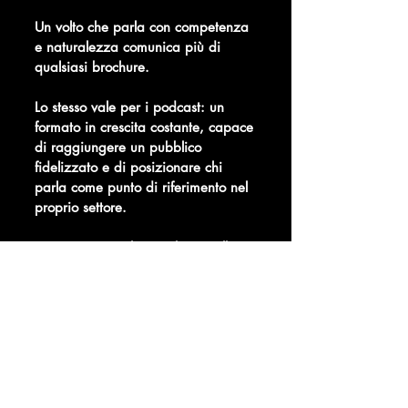
Un volto che parla con competenza
e naturalezza comunica più di
qualsiasi brochure.
Lo stesso vale per i podcast: un
formato in crescita costante, capace
di raggiungere un pubblico
fidelizzato e di posizionare chi
parla come punto di riferimento nel
proprio settore.
Possiamo accogliere i clienti nella
nostra location dedicata, attrezzata
con luci da set, microfoni
professionali e green screen.
Oppure ci spostiamo direttamente in
sede, portando tutta la
strumentazione necessaria: stessa
qualità tecnica, nel contesto che il
cliente preferisce.