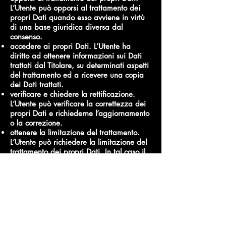
L’Utente può opporsi al trattamento dei
propri Dati quando esso avviene in virtù
di una base giuridica diversa dal
consenso.
accedere ai propri Dati. L’Utente ha
diritto ad ottenere informazioni sui Dati
trattati dal Titolare, su determinati aspetti
del trattamento ed a ricevere una copia
dei Dati trattati.
verificare e chiedere la rettificazione.
L’Utente può verificare la correttezza dei
propri Dati e richiederne l’aggiornamento
o la correzione.
ottenere la limitazione del trattamento.
L’Utente può richiedere la limitazione del
trattamento dei propri Dati. In tal caso il
Titolare non tratterà i Dati per alcun altro
scopo se non la loro conservazione.
ottenere la cancellazione o rimozione dei
propri Dati Personali. L’Utente può
richiedere la cancellazione dei propri
Dati da parte del Titolare.
ricevere i propri Dati o farli trasferire ad